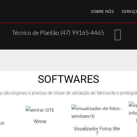
SOBRE NÓS
SERVIÇ
Técnico de Plantão (47) 99165-4465
SOFTWARES
 são originais e precisa de chave de validação do fabricante e protegid
Winrar
us
Visualizador Fotos Win
7