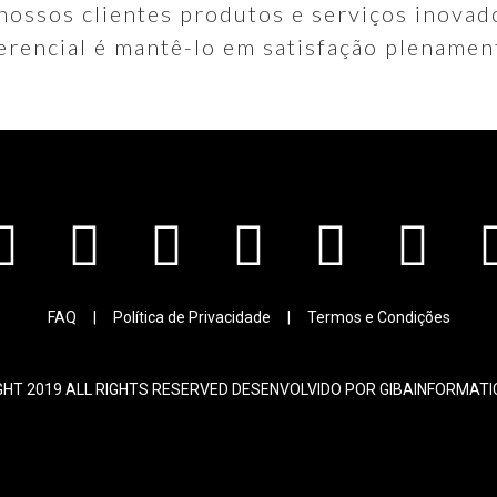
 nossos clientes produtos e serviços inovad
erencial é mantê-lo em satisfação plenamen
FAQ
|
Política de Privacidade
|
Termos e Condições
HT 2019 ALL RIGHTS RESERVED DESENVOLVIDO POR GIBAINFORMAT