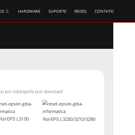
OS
HARDWARE
SUPORTE
REDES
CONTATO
os por criptografia pós download"
Rst-EPS L3150
Rst-EPS L3250/3210/5290