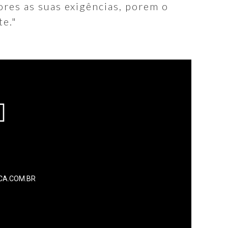
ores as suas exigências, porem o
te."
ICA.COM.BR