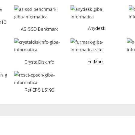
n10
Anydesk
AS SSD Benkmark
FurMark
CrystalDiskInfo
Rst-EPS L5190