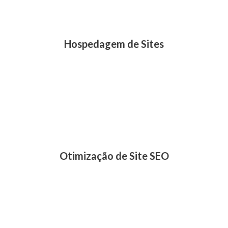
Hospedagem de Sites
Hospedamos seu novo site em um de nossos
servidores de hospedagem com suporte a WordPress,
Joomla, HTML, PHP, Asp.NET e certificado SSL.
Otimização de Site SEO
SEO significa Search Engine Optimization (Otimização
para mecanismos de busca). Otimizamos seu site para
o GOOGLE.