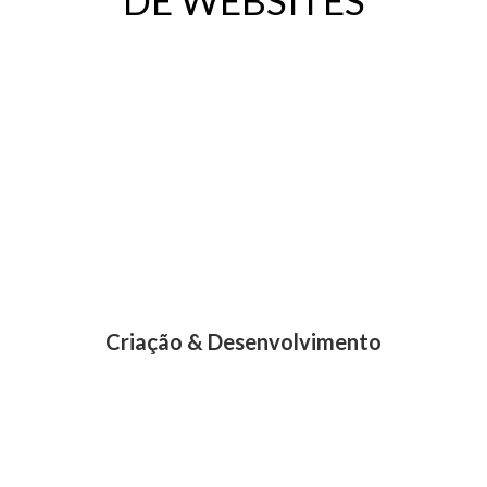
DE WEBSITES
Criação & Desenvolvimento
Criamos sua logo, sugerimos ideias para um novo
domínio. Posteriormente desenvolvemos seu site com
o que há de mais novo no mercado.