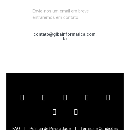
Envie-nos um email em breve
entraremos em contato.
contato@gibainformatica.com.
br
FAQ
|
Política de Privacidade
|
Termos e Condições