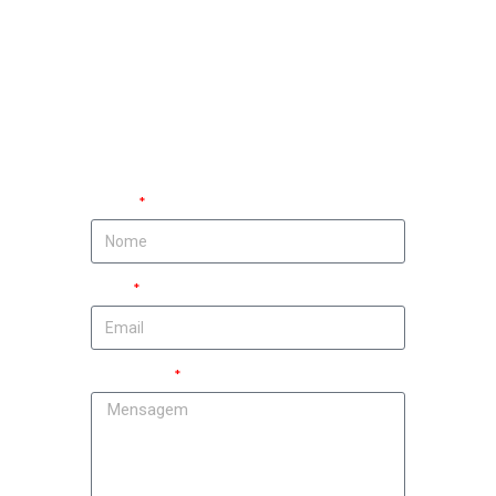
ática
vai até
você!
Nome
Email
Mensagem